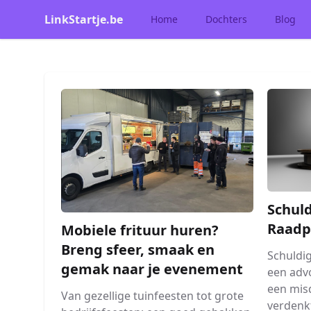
LinkStartje.be
Home
Dochters
Blog
Schuld
Raadp
Mobiele frituur huren?
Breng sfeer, smaak en
Schuldi
gemak naar je evenement
een advo
een misd
Van gezellige tuinfeesten tot grote
verdenkt